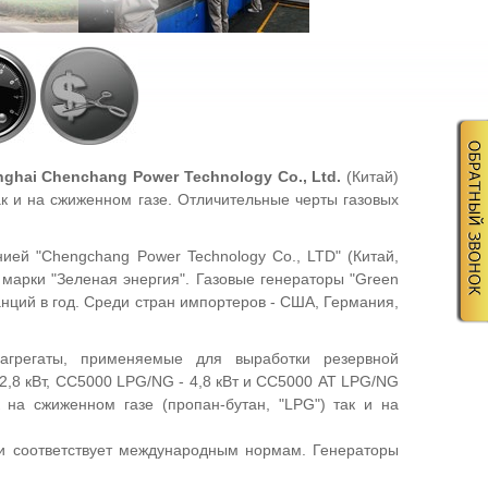
ghai Chenchang Power Technology Co., Ltd.
(Китай)
ак и на сжиженном газе. Отличительные черты газовых
ией "Chengchang Power Technology Co., LTD" (Китай,
 марки "Зеленая энергия". Газовые генераторы "Green
нций в год. Среди стран импортеров - США, Германия,
агрегаты, применяемые для выработки резервной
2,8 кВт, СС5000 LPG/NG - 4,8 кВт и СС5000 AT LPG/NG
к на сжиженном газе (пропан-бутан, "LPG") так и на
 и соответствует международным нормам. Генераторы