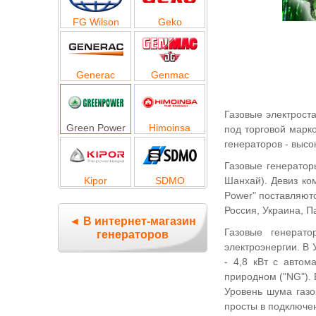
FG Wilson
Geko
Generac
Genmac
Газовые электрост
Green Power
Himoinsa
под торговой мар
генераторов - высо
Газовые генератор
Шанхай). Девиз ко
Kipor
SDMO
Power" поставляютс
Россия, Украина, П
◄ В интернет-магазин
Газовые генерат
генераторов
электроэнергии. В 
- 4,8 кВт с автом
природном ("NG").
Уровень шума газо
просты в подключен