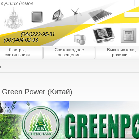
я лучших домов
(044)222-95-81
(067)404-02-93
Люстры,
Светодиодное
Выключатели,
светильники
освещение
розетки...
r
 Green Power (Китай)