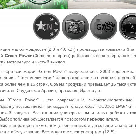
анции малой мощности (2,8 и 4,8 кВт) производства компании
Shan
кой
Green Power
(Зеленая энергия) работают как на природном, т
кий моторесурс и чистый выхлоп.
ы торговой марки "Green Power" выпускаются с 2003 года компан
мпании - "Чистая экология" нашел отражение в названии торговой
я более чем в 15 стран. Объем продукции превышает 15 тысяч ста
акистан, Саудовская Аравия, Бразилия, Иран и др.
оры "Green Power" - это современные высокотехнологичные 
Украину поставляются три модели генераторов - СС3000 LPG/NG - 
атикой запуска. Все станции универсальны и могут работать ка
 Выбор топлива осуществляется поворотом переключателя.
вых генераторов ниже, чем у бензиновых и дизельных аналогов
ии и обслуживании. Все модели с электростартом (12 В).