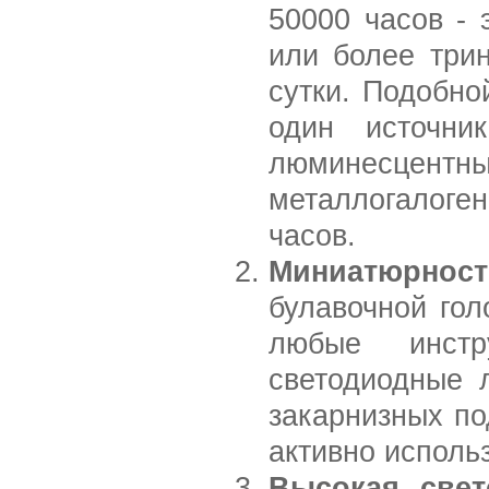
50000 часов - 
или более трин
сутки. Подобно
один источни
люминесцен
металлогалоге
часов.
Миниатюрност
булавочной гол
любые инстр
светодиодные 
закарнизных по
активно исполь
Высокая свет