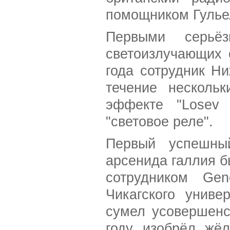
помощником Гулье
Первыми серьёз
светоизлучающих 
года сотрудник Н
течение несколь
эффекте "Losev 
"световое реле".
Первый успешны
арсенида галлия б
сотрудником Gen
Чикагского униве
сумел усовершенс
году изобрёл жё