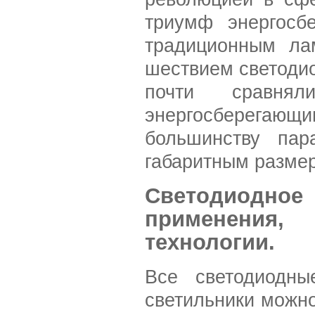
триумф энергосб
традиционным ла
шествием светоди
почти сравня
энергосберегающ
большинству пар
габаритным размер
Светодиодн
применения
технологии.
Все светодиодны
светильники можно