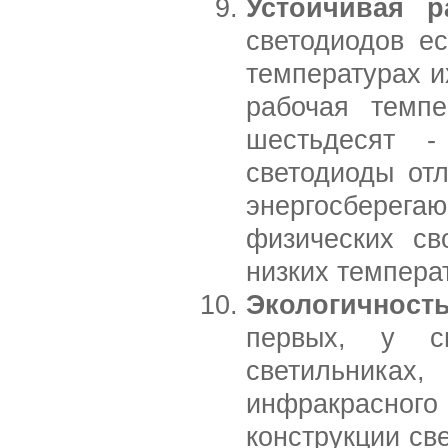
Устойчивая р
светодиодов ес
температурах и
рабочая темпе
шестьдесят -
светодиоды отл
энергосбере
физических св
низких темпера
Экологичност
первых, у св
светильниках
инфракрасног
конструкции св