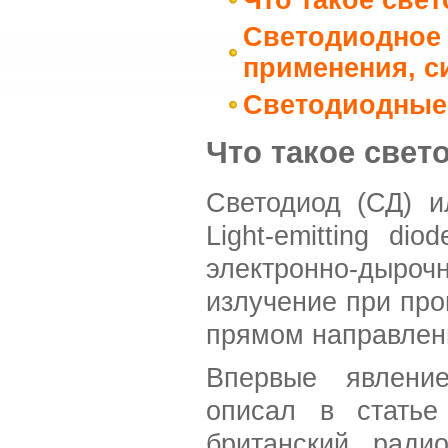
Светодиодное
применения
,
с
Светодиодные 
Что такое све
Светодиод (СД) и
Light-emitting d
электронно-дыро
излучение при про
прямом направлен
Впервые явлени
описал в стать
британский рад