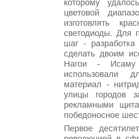
которому удалос
цветовой диапаз
изготовлять кр
светодиоды. Для 
шаг - разработка
сделать двоим ис
Нагои - Исаму
использовали д
материал -
нитри
улицы городов з
рекламными щита
победоносное шест
Первое десятиле
революцией в сфе