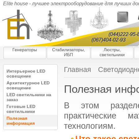
Elite house - лучшее электрооборудование для лучших д
(044)222-95-
(067)404-02-93
Генераторы
Стабилизаторы,
Люстры,
ИБП
светильники
Главная
Светодиодн
Интерьерное LED
освещение
Архитектурное LED
Полезная инф
освещение
LED cветильники на
заказ
В этом раздел
Готовые LED
cветильники
практические м
Полезная
информация
технологиям.
Что такое све