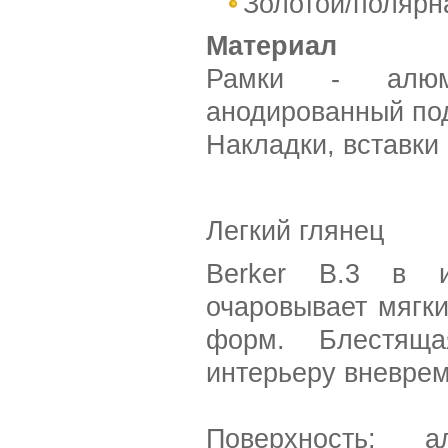
Золотой/полярн
Материал
Рамки - алюми
анодированный под
Накладки, вставки 
Легкий глянец
Berker B.3 в и
очаровывает мягк
форм. Блестящ
интерьеру вневрем
Поверхность: ал