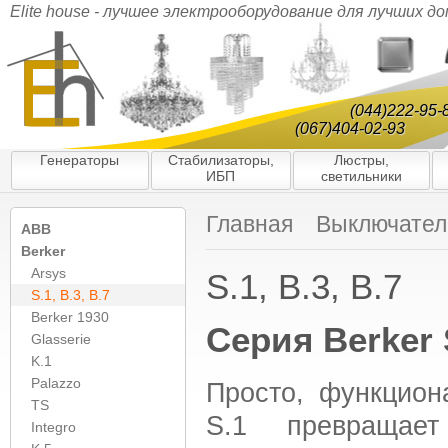
Elite house - лучшее электрооборудование для лучших д
(044)222-95-
(067)404-02-93
Генераторы
Стабилизаторы,
Люстры,
ИБП
светильники
Главная
Выключатели
ABB
Berker
Arsys
S.1, B.3, B.7
S.1, B.3, B.7
Berker 1930
Серия Berker 
Glasserie
K.1
Palazzo
Просто, функцион
TS
S.1 превращае
Integro