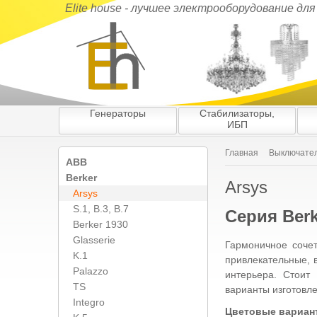
Elite house - лучшее электрооборудование дл
Генераторы
Стабилизаторы,
ИБП
Главная
Выключатели
ABB
Berker
Arsys
Arsys
S.1, B.3, B.7
Серия Berk
Berker 1930
Glasserie
Гармоничное соче
K.1
привлекательные, 
Palazzo
интерьера. Стоит
TS
варианты изготовл
Integro
Цветовые вариан