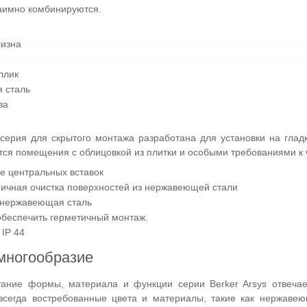
аимно комбинируются.
изна
ллик
 сталь
за
ерия для скрытого монтажа разработана для установки на глад
ся помещения с облицовкой из плитки и особыми требованиями к ч
е центральных вставок
еничная очистка поверхностей из нержавеющей стали
 нержавеющая сталь
беспечить герметичный монтаж.
 IP 44
многообразие
тание формы, материала и функции серии Berker Arsys отвеча
 всегда востребованные цвета и материалы, такие как нержаве