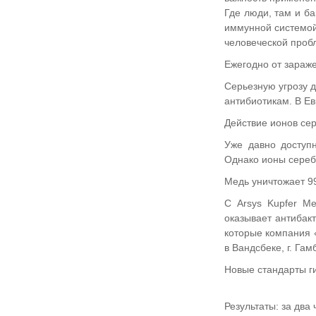
Где люди, там и ба
иммунной системой 
человеческой проб
Ежегодно от зараже
Серьезную угрозу 
антибиотикам. В Ев
Действие ионов се
Уже давно доступ
Однако ионы сереб
Медь уничтожает 9
С Arsys Kupfer M
оказывает антибак
которые компания 
в Вандсбеке, г. Гамб
Новые стандарты ги
Результаты: за два