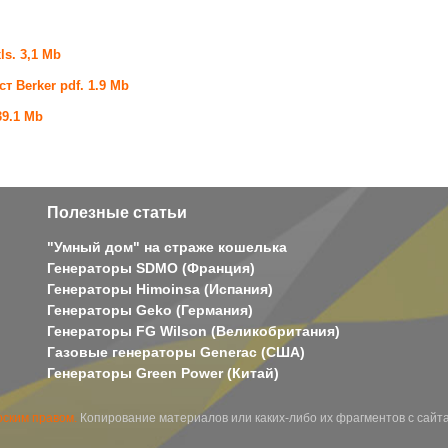
ls. 3,1 Mb
 Berker pdf. 1.9 Mb
39.1 Mb
Полезные статьи
"Умный дом" на страже кошелька
Генераторы SDMO (Франция)
Генераторы Himoinsa (Испания)
Генераторы Geko (Германия)
Генераторы FG Wilson (Великобритания)
Газовые генераторы Generac (США)
Генераторы Green Power (Китай)
ским правом.
Копирование материалов или каких-либо их фрагментов с сайт