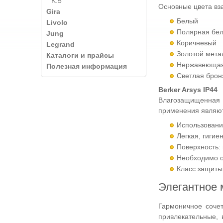
K.5
Основные цвета вз
Gira
Белый
Livolo
Полярная бел
Jung
Коричневый
Legrand
Золотой мета
Каталоги и прайсы
Нержавеющая
Полезная информация
Светлая брон
Berker Arsys IP44
Влагозащищенная с
применения являют
Использовани
Легкая, гиги
Поверхность:
Необходимо о
Класс защиты
Элегантное 
Гармоничное соче
привлекательные,