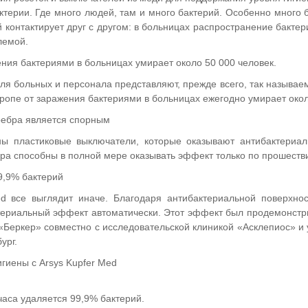
ктерии. Где много людей, там и много бактерий. Особенно много 
контактирует друг с другом: в больницах распространение бактер
лемой.
ния бактериями в больницах умирает около 50 000 человек.
для больных и персонала представляют, прежде всего, так называ
ропе от заражения бактериями в больницах ежегодно умирает окол
ребра является спорным
ны пластиковые выключатели, которые оказывают антибактериа
ра способны в полной мере оказывать эффект только по прошеств
9,9% бактерий
ed все выглядит иначе. Благодаря антибактериальной поверхн
териальный эффект автоматически. Этот эффект был продемонстр
«Беркер» совместно с исследовательской клиникой «Асклепиос» и
ург.
гиены с Arsys Kupfer Med
 часа удаляется 99,9% бактерий.