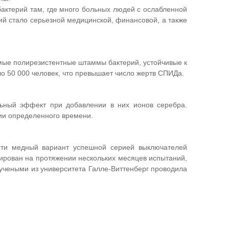
бактерий там, где много больных людей с ослабленной
ий стало серьезной медицинской, финансовой, а также
емые полирезистентные штаммы бактерий, устойчивые к
о 50 000 человек, что превышает число жертв СПИДа.
льный эффект при добавлении в них ионов серебра.
ии определенного времени.
ости медный вариант успешной серией выключателей
ирован на протяжении нескольких месяцев испытаний,
 учеными из университета Галле-Виттенберг проводила