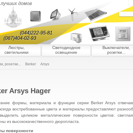
я лучших домов
(044)222-95-81
(067)404-02-93
Люстры,
Светодиодное
Выключатели,
светильники
освещение
розетки...
, розетки...
Berker
Arsys
er Arsys Hager
тание формы, материала и функции серии Berker Arsys отвеча
всегда востребованные цвета и материалы предоставляют разноо
 выделить целиком металлические поверхности цветов: светла
ены из высококачественного дюропласта.
ты поверхности