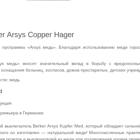
er Arsys Copper Hager
 программа «Arsys медь». Благодаря использованию меди гора
ys медь» вносят значительный вклад в борьбу с вредоносны
 оснащения больниц, хосписов, домов престарелых, детских учреж
сти: медь.
d
рукция
ремьера в Германии:
й выключатель Berker Arsys Kupfer Med, который обладает силь
орого он изготовлен — натуральной меди! Многочисленные практ
ия розеток и выключателей из меди для поддержания уровня гигие