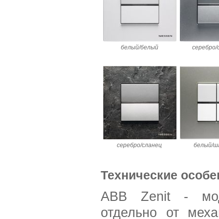
белый/белый
серебро/
серебро/сланец
белый/ш
Технические особе
ABB Zenit - мод
отдельно от мех