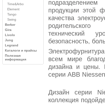
подразделени
Time&Arbo
продукции этой ф
Element
Tango
качества электро
Swing
родительского
Berker
Gira
технический уро
Livolo
безопасность, бол
Jung
Legrand
Электрофурнитура
Каталоги и прайсы
Полезная
всем мире благод
информация
дизайна и цены. 
серии ABB Niessen:
Дизайн серии Ni
коллекция подойд