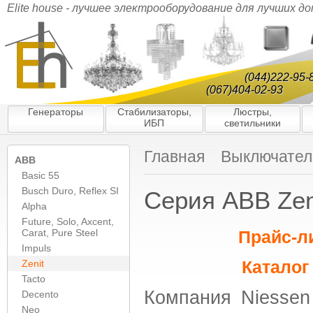
Elite house - лучшее электрооборудование для лучших д
(044)222-95-
(067)404-02-93
Генераторы
Стабилизаторы,
Люстры,
ИБП
светильники
Главная
Выключатели
ABB
Basic 55
Busch Duro, Reflex SI
Серия ABB Zen
Alpha
Future, Solo, Axcent,
Прайс-л
Carat, Pure Steel
Impuls
Каталог 
Zenit
Tacto
Компания Niessen
Decento
Neo