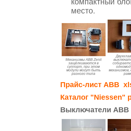
компактный бло
место.
Двухкла
Механизмы ABB Zenit
выключате
защёлкиваются в
собираетс
суппорт, при этом
одномод
модули могут быть
механизмов,
разного типа
рам
Прайс-лист ABB xl
Каталог "Niessen" p
Выключатели ABB Z