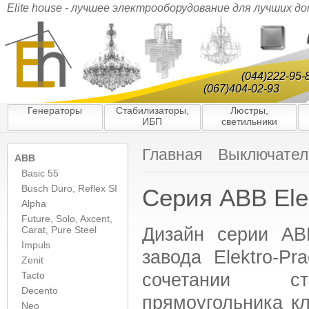
Elite house - лучшее электрооборудование для лучших д
(044)222-95-
(067)404-02-93
Генераторы
Стабилизаторы,
Люстры,
ИБП
светильники
Главная
Выключатели
ABB
Basic 55
Busch Duro, Reflex SI
Серия ABB El
Alpha
Future, Solo, Axcent,
Дизайн серии AB
Carat, Pure Steel
Impuls
завода Elektro-Pr
Zenit
сочетании ст
Tacto
Decento
прямоугольника к
Neo