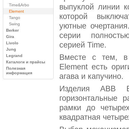
выпуклой линии к
Time&Arbo
Element
которой выключа
Tango
уютные очертания
Swing
Berker
серии полность
Gira
серией Time.
Livolo
Jung
Вместе с тем, в
Legrand
Каталоги и прайсы
Element есть ори
Полезная
информация
агава и капучино.
Изделия ABB E
горизонтальные р
рамки до четырех
квадратная четыре