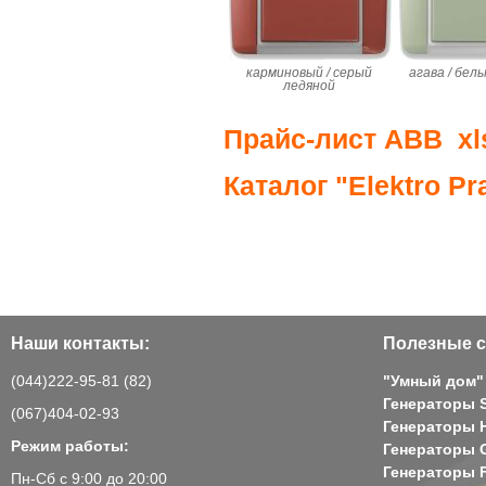
карминовый / серый
агава / бел
ледяной
Прайс-лист ABB xl
Каталог "Elektro Pr
Наши контакты:
Полезные с
(044)222-95-81 (82)
"Умный дом"
Генераторы 
(067)404-02-93
Генераторы H
Режим работы:
Генераторы 
Генераторы 
Пн-Сб с 9:00 до 20:00