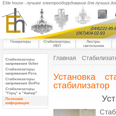
Elite house - лучшее электрооборудование для лучших д
(044)222-95-
(067)404-02-93
Генераторы
Стабилизаторы,
Люстры,
ИБП
светильники
Главная
Стабилизат
Стабилизаторы
напряжения Volter
Стабилизаторы
напряжения Рэта
Установка ст
Стабилизаторы
стабилизатор
напряжения SinPro
Стабилизаторы
"Герц" и "Ампер"
Уст
Полезная
информация
Стаб