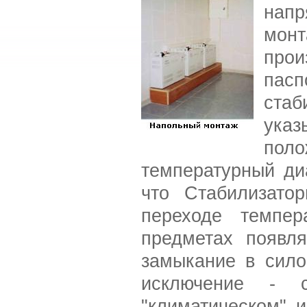
напр
мон
про
пасп
стаб
указ
поло
температурный диа
что Стабилизато
переходе темпер
предметах появля
замыкание в сило
исключение - с
"климатическом" 