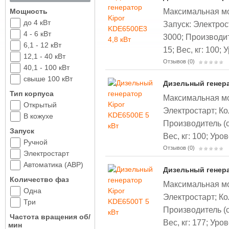
Максимальная мощ
Мощность
до 4 кВт
Запуск: Электрос
4 - 6 кВт
3000;
Производите
6,1 - 12 кВт
15;
Вес, кг: 100;
У
12,1 - 40 кВт
Отзывов (0)
40,1 - 100 кВт
свыше 100 кВт
Дизельный генера
Тип корпуса
Максимальная мощ
Открытый
Электростарт;
Ко
В кожухе
Производитель (с
Запуск
Вес, кг: 100;
Уров
Ручной
Отзывов (0)
Электростарт
Автоматика (АВР)
Дизельный генера
Количество фаз
Максимальная мощ
Одна
Электростарт;
Ко
Три
Производитель (с
Частота вращения об/
Вес, кг: 177;
Уров
мин