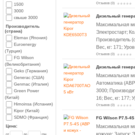
Отзывов (0)
1500
3000
Дизельный генера
свыше 3000
Максимальная мощ
Производитель
(страна)
Электростарт;
Ко
Elemax (Япония)
Производитель (с
Euroenergy
Вес, кг: 171;
Уров
(Турция)
Отзывов (0)
FG Wilson
(Великобритания)
Дизельный генера
Geko (Германия)
Максимальная мощ
Generac (США)
Автоматика (АВР
Genmac (Италия)
3000;
Производите
Green Power
(Китай)
16;
Вес, кг: 177;
У
Himoinsa (Испания)
Отзывов (0)
Kipor (Китай)
SDMO (Франция)
FG Wilson P7.5-4S
Максимальная мощ
Цена:
кожухе;
Запуск: 
от
до
грн