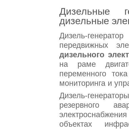
Дизельные ге
дизельные эле
Дизель-генерато
передвижных эле
дизельного элек
на раме двигате
переменного тока
мониторинга и упр
Дизель-генерат
резервного ава
электроснабжен
объектах инфра