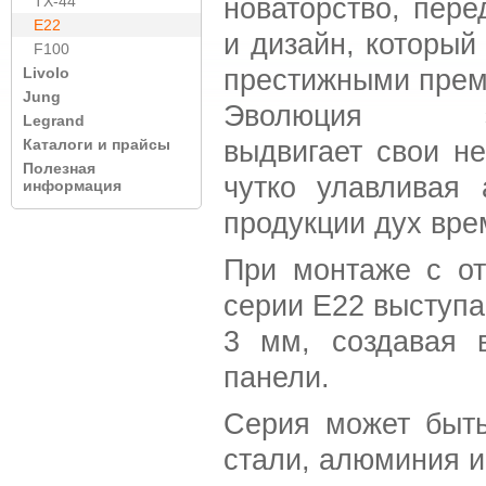
новаторство, пере
TX-44
E22
и дизайн, который 
F100
престижными преми
Livolo
Jung
Эволюция элек
Legrand
выдвигает свои н
Каталоги и прайсы
Полезная
чутко улавливая 
информация
продукции дух вре
При монтаже с от
серии Е22 выступа
3 мм, создавая 
панели.
Серия может быт
стали, алюминия и 