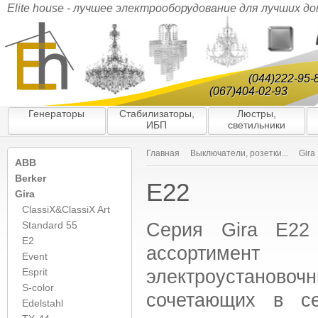
Elite house - лучшее электрооборудование для лучших д
(044)222-95-
(067)404-02-93
Генераторы
Стабилизаторы,
Люстры,
ИБП
светильники
Главная
Выключатели, розетки...
Gira
ABB
Berker
E22
Gira
ClassiX&ClassiX Art
Серия Gira E22
Standard 55
E2
ассортимент
Event
электроустанов
Esprit
S-color
сочетающих в с
Edelstahl