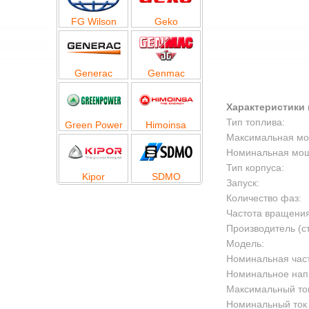
FG Wilson
Geko
Generac
Genmac
Характеристики 
Тип топлива:
Green Power
Himoinsa
Максимальная мощ
Номинальная мощн
Тип корпуса:
Kipor
SDMO
Запуск:
Количество фаз:
Частота вращения
Производитель (с
Модель:
Номинальная част
Номинальное нап
Максимальный ток
Номинальный ток 