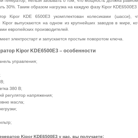
й генератор, нельзя забывать о том, что мощность должна равном
ть 30%. Таким образом нагрузка на каждую фазу Kipor KDE6500E3 
атор Kipor KDE 6500E3 укомплектован колесиками (шасси), 
 Kipor выпускаются на одном из крупнейших заводов в мире, ко
дами европейских производителей.
меет электростарт и запускается простым поворотом ключа.
ратор Kipor KDE6500E3 – особенности
анель управления;
;
 В;
етка 380 В;
ий регулятор напряжения;
овню масла;
егрузки;
льтр;
енератор Kipor KDE6500E3 у нас, вы получаете
: