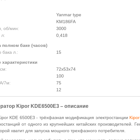
Yanmar type
KM186FA
, об/мин:
3000
 л:
0,418
 полном баке (часов)
 бака л.:
15
 характеристики
см:
72х53х74
100
А/7м:
75
12
ратор Kipor KDE6500E3 – описание
Kipor KDE 6500E3 - трёхфазная модификация электростанции
Kipo
ростанций от одного из крупнейших китайских производителей. Г
торой хватит для запуска мощного трехфазного потребителя.