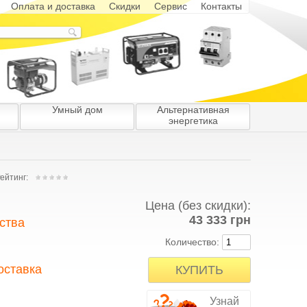
Оплата и доставка
Скидки
Сервис
Контакты
Умный дом
Альтернативная
энергетика
ейтинг:
Цена (без скидки):
43 333 грн
ства
Количество:
боты и тщательному
мы предоставляем 100%-
оставка
ров и обслуживания. У
ую продукцию с честной
иса. Все электростанции
я бесплатная доставка.
Узнай
и представителями