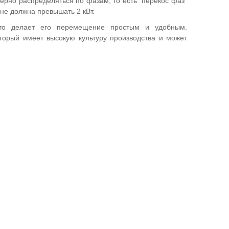
ерно распределяться по фазам, то есть "перекос фаз"
не должна превышать 2 кВт.
что делает его перемещение простым и удобным.
торый имеет высокую культуру производства и может