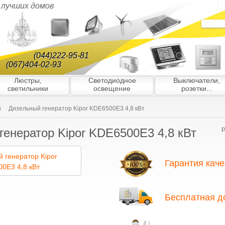
я лучших домов
(044)222-95-81
(067)404-02-93
Люстры,
Светодиодное
Выключатели,
светильники
освещение
розетки...
ы
Дизельный генератор Kipor KDE6500E3 4,8 кВт
генератор Kipor KDE6500E3 4,8 кВт
Р
Гарантия каче
Благодаря многолетнему опыту ра
подбору партнёров/поставщиков, 
Бесплатная д
ю гарантию качества всех генерато
нас вы найдёте только оригинальн
гарантией и высоким уровнем серв
На все генераторы предоставляетс
завозятся в Украину официальным