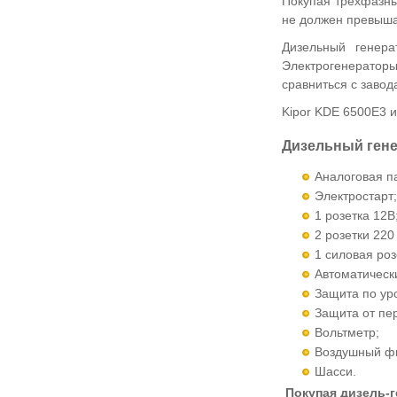
Покупая трехфазны
не должен превыша
Дизельный генер
Электрогенераторы
сравниться с заво
Kipor KDE 6500E3 и
Дизельный гене
Аналоговая п
Электростарт;
1 розетка 12В
2 розетки 220
1 силовая роз
Автоматическ
Защита по ур
Защита от пер
Вольтметр;
Воздушный фи
Шасси.
Покупая дизель-г