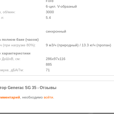
Ford
6-цил. V-образный
, об/мин:
3000
 л:
5.4
синхронный
 полном баке (часов)
ч (при нагрузке 80%):
9 м3/ч (природный) / 13.3 кг/ч (пропан)
 характеристики
е ДхШхВ, см:
286х97х116
885
ожухе, дБА/7м:
71
тор Generac SG 35 - Отзывы
омментарий
, необходимо
войти
.