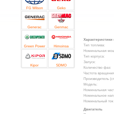
FG Wilson
Geko
Generac
Genmac
Характеристики 
Тип топлива:
Green Power
Himoinsa
Номинальная мощн
Тип корпуса:
Запуск:
Kipor
SDMO
Количество фаз:
Частота вращения
Производитель (с
Модель:
Номинальная част
Номинальное нап
Номинальный ток 
Двигатель