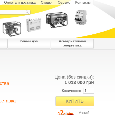
Оплата и доставка
Скидки
Сервис
Контакты
Умный дом
Альтернативная
энергетика
Цена (без скидки):
1 013 000 грн
ства
Количество:
боты и тщательному
мы предоставляем 100%-
оставка
ров и обслуживания. У
ую продукцию с честной
иса. Все электростанции
я бесплатная доставка.
Узнай
и представителями