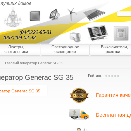
я лучших домов
(044)222-95-81
(067)404-02-93
Люстры,
Светодиодное
Выключатели,
светильники
освещение
розетки...
ы
Газовый генератор Generac SG 35
нератор Generac SG 35
Рейтинг:
Гарантия каче
Благодаря многолетнему опыту ра
подбору партнёров/поставщиков, 
Бесплатная д
ю гарантию качества всех генерато
нас вы найдёте только оригинальн
гарантией и высоким уровнем серв
На все генераторы предоставляетс
завозятся в Украину официальным