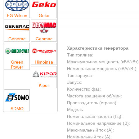
FG Wilson
Geko
Generac
Genmac
Характеристики генератора
Тип топлива:
Максимальная мощность (кВА/кВт)
Green
Himoinsa
Power
Номинальная мощность (кВА/кВт):
Тип корпуса:
Запуск:
Kipor
Количество фаз:
Частота вращения об/мин:
Производитель (страна):
SDMO
Модель:
Номинальная частота (Гц):
Номинальное напряжение (В):
Максимальный ток (А):
Номинальный ток (А):