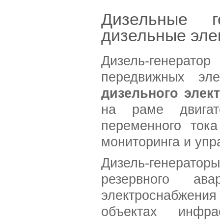
Дизельные ге
дизельные эле
Дизель-генерато
передвижных эле
дизельного элек
на раме двигате
переменного тока
мониторинга и упр
Дизель-генерат
резервного ава
электроснабжен
объектах инфра