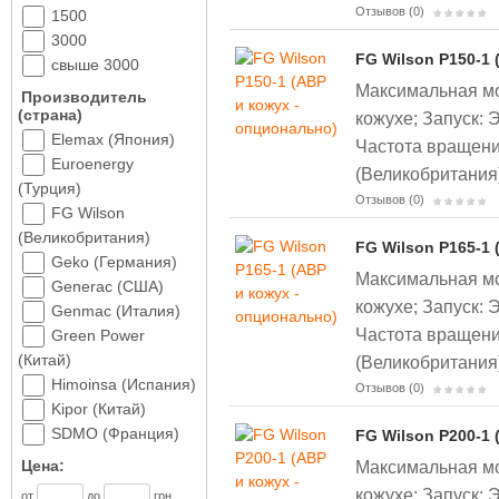
Отзывов (0)
1500
3000
FG Wilson P150-1 
свыше 3000
Максимальная мо
Производитель
(страна)
кожухе;
Запуск: 
Elemax (Япония)
Частота вращени
Euroenergy
(Великобритания
(Турция)
Отзывов (0)
FG Wilson
(Великобритания)
FG Wilson P165-1 
Geko (Германия)
Максимальная мо
Generac (США)
кожухе;
Запуск: 
Genmac (Италия)
Частота вращени
Green Power
(Китай)
(Великобритания
Himoinsa (Испания)
Отзывов (0)
Kipor (Китай)
SDMO (Франция)
FG Wilson P200-1 
Максимальная мо
Цена:
кожухе;
Запуск: 
от
до
грн