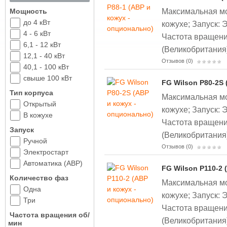
Максимальная мощ
Мощность
до 4 кВт
кожухе;
Запуск: 
4 - 6 кВт
Частота вращени
6,1 - 12 кВт
(Великобритания
12,1 - 40 кВт
Отзывов (0)
40,1 - 100 кВт
свыше 100 кВт
FG Wilson P80-2S 
Тип корпуса
Максимальная мо
Открытый
кожухе;
Запуск: 
В кожухе
Частота вращени
Запуск
(Великобритания
Ручной
Отзывов (0)
Электростарт
Автоматика (АВР)
FG Wilson P110-2 
Количество фаз
Максимальная мо
Одна
кожухе;
Запуск: 
Три
Частота вращени
Частота вращения об/
(Великобритания
мин