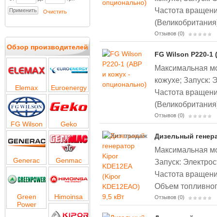
Частота вращени
Очистить
(Великобритания
Отзывов (0)
Обзор производителей
FG Wilson P220-1 
Максимальная мо
кожухе;
Запуск: 
Elemax
Euroenergy
Частота вращени
(Великобритания
Отзывов (0)
FG Wilson
Geko
Дизельный генера
Максимальная мощ
Generac
Genmac
Запуск: Электрос
Частота вращени
Объем топливного
Green
Himoinsa
Отзывов (0)
Power