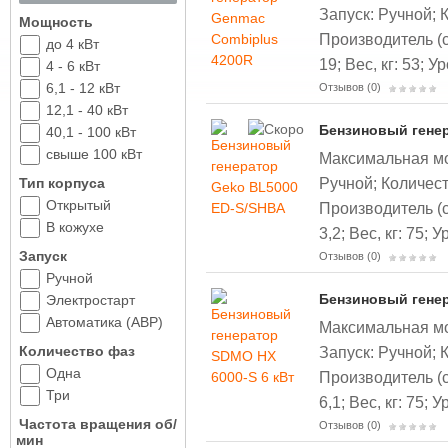
Запуск: Ручной;
Мощность
Производитель (
до 4 кВт
19;
Вес, кг: 53;
Ур
4 - 6 кВт
6,1 - 12 кВт
Отзывов (0)
12,1 - 40 кВт
Бензиновый гене
40,1 - 100 кВт
свыше 100 кВт
Максимальная мощ
Ручной;
Количест
Тип корпуса
Открытый
Производитель (с
В кожухе
3,2;
Вес, кг: 75;
У
Запуск
Отзывов (0)
Ручной
Бензиновый генер
Электростарт
Автоматика (АВР)
Максимальная мощ
Запуск: Ручной;
Количество фаз
Одна
Производитель (
Три
6,1;
Вес, кг: 75;
У
Частота вращения об/
Отзывов (0)
мин