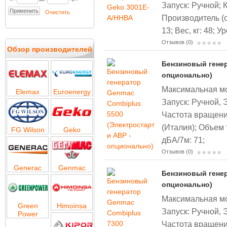
Запуск: Ручной;
Очистить
Производитель (с
13;
Вес, кг: 48;
Ур
Отзывов (0)
Обзор производителей
Бензиновый генер
опционально)
Максимальная мощ
Elemax
Euroenergy
Запуск: Ручной, 
Частота вращени
(Италия);
Объем т
FG Wilson
Geko
дБА/7м: 71;
Отзывов (0)
Generac
Genmac
Бензиновый генер
опционально)
Максимальная мощ
Green
Himoinsa
Запуск: Ручной, 
Power
Частота вращени