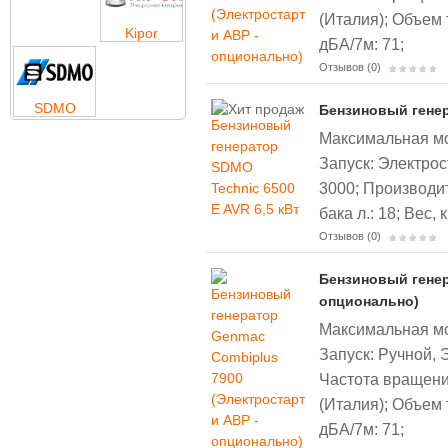
(Италия);
Объем т
Kipor
дБА/7м: 71;
Отзывов (0)
SDMO
Бензиновый генер
Максимальная мощ
Запуск: Электрос
3000;
Производит
бака л.: 18;
Вес, к
Отзывов (0)
Бензиновый генер
опционально)
Максимальная мощ
Запуск: Ручной, 
Частота вращени
(Италия);
Объем т
дБА/7м: 71;