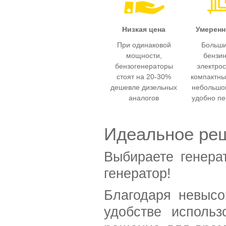
Низкая цена
Умеренн
При одинаковой
Больши
мощности,
бензи
бензогенераторы
электро
стоят на 20-30%
компактны
дешевле дизельных
небольшой
аналогов
удобно пе
Идеальное ре
Выбираете генера
генератор!
Благодаря невысо
удобстве использ