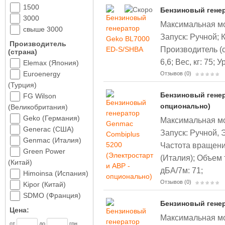
1500
Бензиновый гене
3000
Максимальная мощ
свыше 3000
Запуск: Ручной;
Производитель
Производитель (с
(страна)
6,6;
Вес, кг: 75;
У
Elemax (Япония)
Euroenergy
Отзывов (0)
(Турция)
Бензиновый генер
FG Wilson
опционально)
(Великобритания)
Geko (Германия)
Максимальная мощ
Generac (США)
Запуск: Ручной, 
Genmac (Италия)
Частота вращени
Green Power
(Италия);
Объем т
(Китай)
дБА/7м: 71;
Himoinsa (Испания)
Отзывов (0)
Kipor (Китай)
SDMO (Франция)
Бензиновый гене
Цена:
Максимальная мощ
от
до
грн