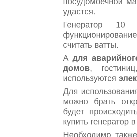
посудомоечной ма
удастся.
Генератор 10 
функционировани
считать ватты.
А
для аварийног
домов
, гостини
используются
эле
Для использовани
можно брать откр
будет происходит
купить генератор в
Необходимо такж