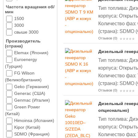
Частота вращения об/
Тип топлива: Диз
мин
корпуса: Открыты
1500
Количество фаз:
3000
(страна): SDMO 
свыше 3000
Отзывов (0)
Производитель
(страна)
Дизельный генера
Elemax (Япония)
Euroenergy
Тип топлива: Диз
(Турция)
корпуса: Открыты
FG Wilson
Количество фаз:
(Великобритания)
(страна): SDMO 
Geko (Германия)
Отзывов (0)
Generac (США)
Genmac (Италия)
Дизельный генера
Green Power
опционально)
(Китай)
Тип топлива: Диз
Himoinsa (Испания)
корпуса: Открыт
Kipor (Китай)
Количество фаз:
SDMO (Франция)