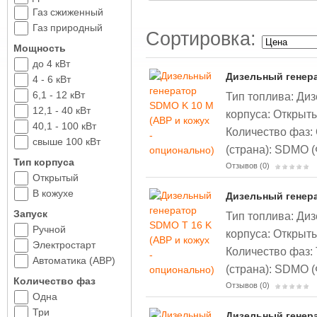
Газ сжиженный
Газ природный
Сортировка:
Мощность
до 4 кВт
Дизельный генера
4 - 6 кВт
6,1 - 12 кВт
Тип топлива: Диз
12,1 - 40 кВт
корпуса: Открыты
40,1 - 100 кВт
Количество фаз:
свыше 100 кВт
(страна): SDMO 
Тип корпуса
Отзывов (0)
Открытый
В кожухе
Дизельный генера
Запуск
Тип топлива: Диз
Ручной
корпуса: Открыты
Электростарт
Количество фаз:
Автоматика (АВР)
(страна): SDMO 
Количество фаз
Отзывов (0)
Одна
Три
Дизельный генера