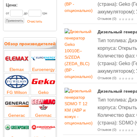
(страна): Geko (
Цена:
аккумулятором);
от
до
грн
Отзывов (0)
Очистить
Дизельный генера
Тип топлива: Диз
Обзор производителей
корпуса: Открыт
Количество фаз:
(страна): Geko (
Elemax
Euroenergy
аккумулятором);
Отзывов (0)
Дизельный генера
FG Wilson
Geko
Тип топлива: Диз
корпуса: Открыты
Количество фаз:
Generac
Genmac
(страна): SDMO 
Отзывов (0)