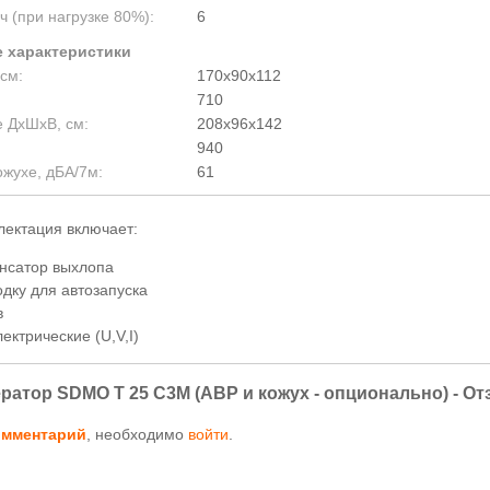
ч (при нагрузке 80%):
6
 характеристики
см:
170х90х112
710
е ДхШхВ, см:
208x96x142
940
ожухе, дБА/7м:
61
ектация включает:
нсатор выхлопа
дку для автозапуска
в
ектрические (U,V,I)
ратор SDMO T 25 C3M (АВР и кожух - опционально) - О
омментарий
, необходимо
войти
.