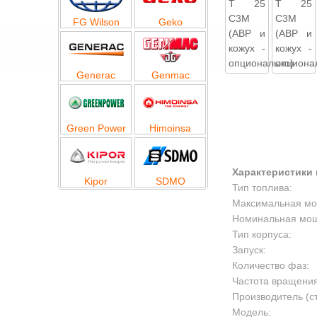
FG Wilson
Geko
Generac
Genmac
Green Power
Himoinsa
Характеристики 
Kipor
SDMO
Тип топлива:
Максимальная мощ
Номинальная мощн
Тип корпуса:
Запуск:
Количество фаз:
Частота вращения
Производитель (с
Модель: