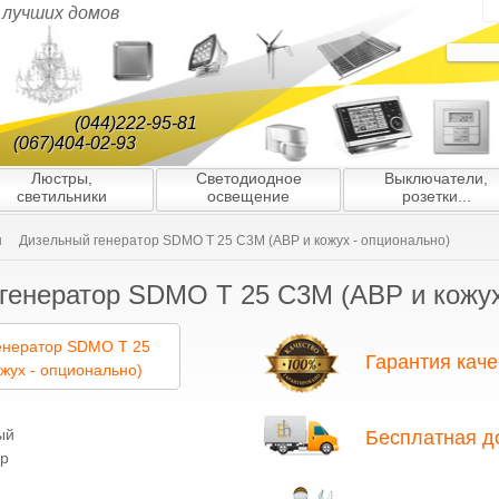
я лучших домов
(044)222-95-81
(067)404-02-93
Люстры,
Светодиодное
Выключатели,
светильники
освещение
розетки...
ы
Дизельный генератор SDMO T 25 C3M (АВР и кожух - опционально)
генератор SDMO T 25 C3M (АВР и кожух
Гарантия каче
Благодаря многолетнему опыту ра
подбору партнёров/поставщиков, 
Бесплатная д
ю гарантию качества всех генерато
нас вы найдёте только оригинальн
гарантией и высоким уровнем серв
На все генераторы предоставляетс
завозятся в Украину официальным