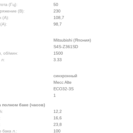
ота (Гц):
50
ряжение (В):
230
 (А):
108,7
(А):
98,7
Mitsubishi (Япония)
S4S-Z361SD
, об/мин:
1500
 л:
3.33
синхронный
Mecc Alte
ECO32-3S
1
 полном баке (часов)
%:
12,2
:
16,6
:
23,8
 бака л.:
100