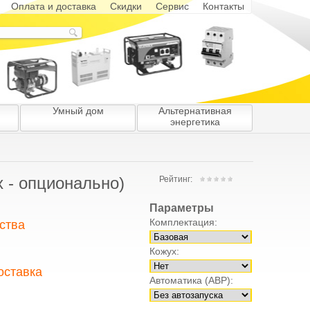
Оплата и доставка
Скидки
Сервис
Контакты
Умный дом
Альтернативная
энергетика
 - опционально)
Рейтинг:
Параметры
Комплектация:
ства
Кожух:
боты и тщательному
мы предоставляем 100%-
оставка
ров и обслуживания. У
Автоматика (АВР):
ую продукцию с честной
иса. Все электростанции
я бесплатная доставка.
и представителями