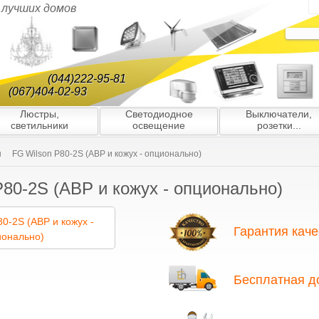
я лучших домов
(044)222-95-81
(067)404-02-93
Люстры,
Светодиодное
Выключатели,
светильники
освещение
розетки...
ы
FG Wilson P80-2S (АВР и кожух - опционально)
P80-2S (АВР и кожух - опционально)
Гарантия каче
Благодаря многолетнему опыту ра
подбору партнёров/поставщиков, 
Бесплатная д
ю гарантию качества всех генерато
нас вы найдёте только оригинальн
гарантией и высоким уровнем серв
На все генераторы предоставляетс
завозятся в Украину официальным