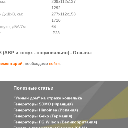
см:
209х112х137
1292
е ДхШхВ, см:
277x112x153
1710
ожухе, дБА/7м:
64
:
IP23
S (АВР и кожух - опционально) - Отзывы
омментарий
, необходимо
войти
.
Полезные статьи
"Умный дом" на страже кошелька
Генераторы SDMO (Франция)
Генераторы Himoinsa (Испания)
Генераторы Geko (Германия)
Генераторы FG Wilson (Великобритания)
Газовые генераторы Generac (США)