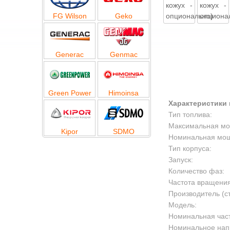
FG Wilson
Geko
Generac
Genmac
Green Power
Himoinsa
Характеристики 
Тип топлива:
Максимальная мощ
Kipor
SDMO
Номинальная мощн
Тип корпуса:
Запуск:
Количество фаз:
Частота вращения
Производитель (с
Модель:
Номинальная част
Номинальное нап