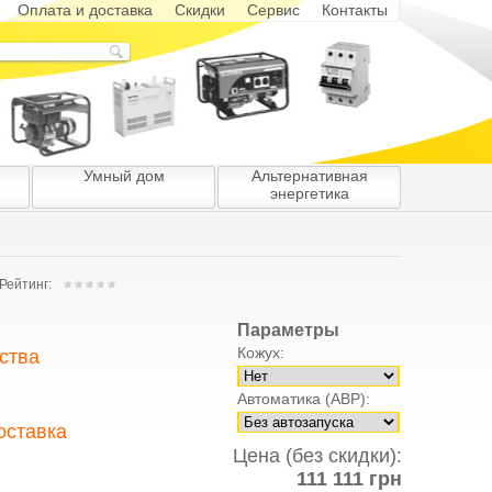
Оплата и доставка
Скидки
Сервис
Контакты
Умный дом
Альтернативная
энергетика
Рейтинг:
Параметры
Кожух:
ства
Автоматика (АВР):
боты и тщательному
мы предоставляем 100%-
оставка
ров и обслуживания. У
Цена (без скидки):
ую продукцию с честной
иса. Все электростанции
я бесплатная доставка.
111 111 грн
и представителями