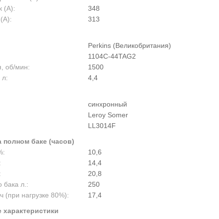
 (А):
348
(А):
313
Perkins (Великобритания)
1104C-44TAG2
, об/мин:
1500
 л:
4,4
синхронный
Leroy Somer
LL3014F
 полном баке (часов)
%:
10,6
:
14,4
:
20,8
 бака л.:
250
ч (при нагрузке 80%):
17,4
 характеристики