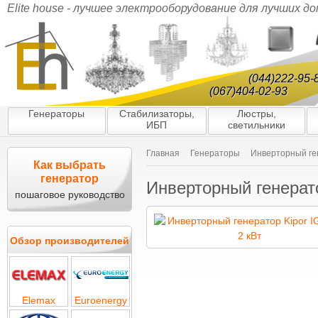
Elite house - лучшее электрооборудование для лучших д
(044)222-95-
(067)404-02-93
Генераторы
Стабилизаторы,
Люстры,
ИБП
светильники
Главная
Генераторы
Инверторный ген
Как выбрать
генератор
Инверторный генерато
пошаговое руководство
Обзор производителей
Elemax
Euroenergy