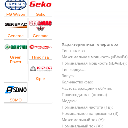
FG Wilson
Geko
Generac
Genmac
Характеристики генератора
Тип топлива:
Максимальная мощность (кВА/кВт)
Green
Himoinsa
Power
Номинальная мощность (кВА/кВт):
Тип корпуса:
Запуск:
Kipor
Количество фаз:
Частота вращения об/мин:
Производитель (страна):
SDMO
Модель:
Номинальная частота (Гц):
Номинальное напряжение (В):
Максимальный ток (А):
Номинальный ток (А):