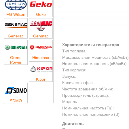
FG Wilson
Geko
Generac
Genmac
Характеристики генератора
Тип топлива:
Максимальная мощность (кВА/кВт)
Green
Himoinsa
Power
Номинальная мощность (кВА/кВт):
Тип корпуса:
Запуск:
Kipor
Количество фаз:
Частота вращения об/мин:
Производитель (страна):
SDMO
Модель:
Номинальная частота (Гц):
Номинальное напряжение (В):
Двигатель