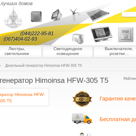
я лучших домов
(044)222-95-81
(067)404-02-93
Люстры,
Светодиодное
Выключатели,
светильники
освещение
розетки...
ы
Дизельный генератор Himoinsa HFW-305 T5
генератор Himoinsa HFW-305 T5
Рейтин
Гарантия каче
Благодаря многолетнему опыту ра
подбору партнёров/поставщиков, 
Бесплатная д
ю гарантию качества всех генерато
нас вы найдёте только оригинальн
гарантией и высоким уровнем серв
На все генераторы предоставляетс
завозятся в Украину официальным