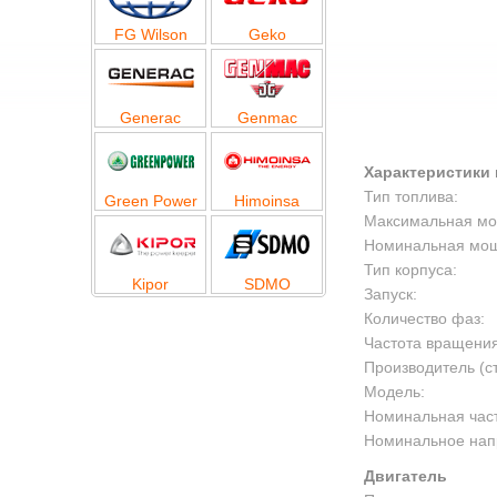
FG Wilson
Geko
Generac
Genmac
Характеристики 
Тип топлива:
Green Power
Himoinsa
Максимальная мощ
Номинальная мощн
Тип корпуса:
Kipor
SDMO
Запуск:
Количество фаз:
Частота вращения
Производитель (с
Модель:
Номинальная част
Номинальное нап
Двигатель