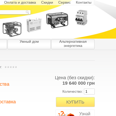
Оплата и доставка
Скидки
Сервис
Контакты
Умный дом
Альтернативная
энергетика
г:
Цена (без скидки):
19 640 000 грн
ства
Количество:
боты и тщательному
мы предоставляем 100%-
оставка
ров и обслуживания. У
ую продукцию с честной
иса. Все электростанции
я бесплатная доставка.
Узнай
и представителями