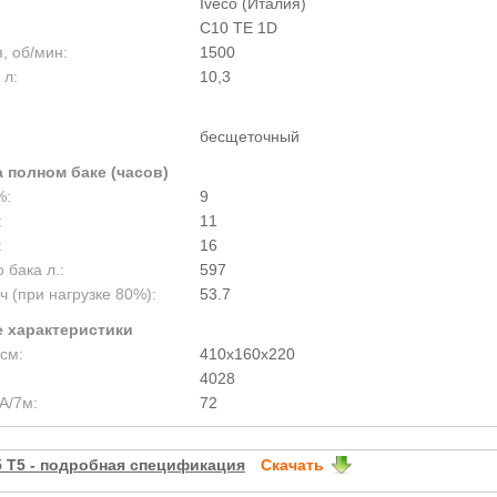
Iveco (Италия)
C10 TE 1D
, об/мин:
1500
 л:
10,3
бесщеточный
 полном баке (часов)
%:
9
:
11
:
16
 бака л.:
597
ч (при нагрузке 80%):
53.7
 характеристики
см:
410x160x220
4028
А/7м:
72
 T5 - подробная спецификация
Скачать