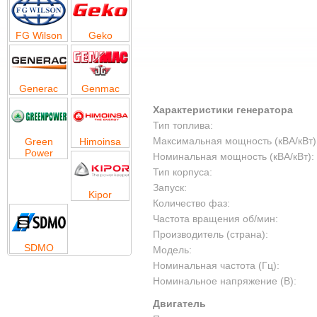
FG Wilson
Geko
Generac
Genmac
Характеристики генератора
Тип топлива:
Максимальная мощность (кВА/кВт)
Green
Himoinsa
Power
Номинальная мощность (кВА/кВт):
Тип корпуса:
Запуск:
Kipor
Количество фаз:
Частота вращения об/мин:
Производитель (страна):
SDMO
Модель:
Номинальная частота (Гц):
Номинальное напряжение (В):
Двигатель